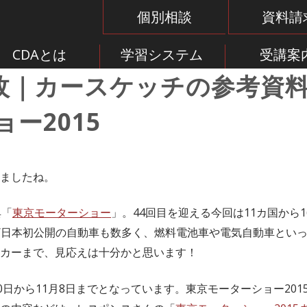
個別相談
資料請
CDAとは
学習システム
受講案
0枚｜カースケッチの参考資
ー2015
ましたね。
典「
東京モーターショー
」。44回目を迎える今回は11カ国から
界/日本初公開の自動車も数多く、燃料電池車や電気自動車とい
カーまで、見応えは十分かと思います！
0日から11月8日までとなっています。東京モーターショー20