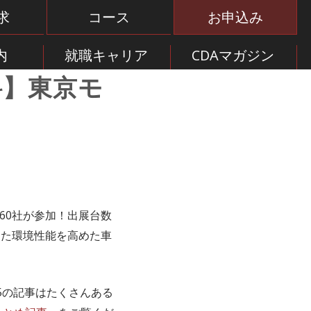
求
コース
お申込み
内
就職キャリア
CDAマガジン
料】東京モ
160社が参加！出展台数
った環境性能を高めた車
15の記事はたくさんある