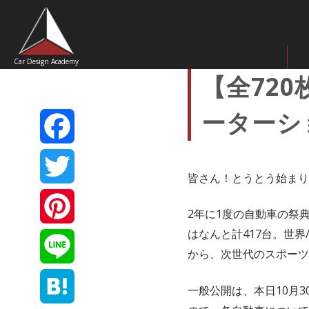
Car Design Academy
【全72
ーターショ
Facebook
皆さん！とうとう始まり
Twitter
2年に1度の自動車の祭
はなんと計417台。世
Pinterest
から、次世代のスポーツ
Line
一般公開は、本日10月3