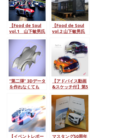
【Food de Soul
【Food de Soul
vol.1 山下敏男氏
vol.2 山下敏男氏
執筆】フェアレデ
執筆】第1部 :トレ
ィZ世界最大級の
ーラーハウスの社
祭典『ZCON』レ
会貢献について
ポート
“第二弾” 3Dデータ
【アドバイス動画
を作れなくても
&スケッチ付】第5
OK！世界にひとつ
回 CDAコンペ結果
だけのオリジナル
発表！「クルマ以
ミニ四駆を作ろう
外のモチーフを見
☆★
つけデザインする
」
【イベントレポー
マスタング50周年