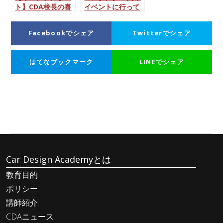
ト】CDA校長の喜
イベントに行って
屋武がハッカソ
きた！湘南T-SITE
ン・イベントに審
inモーニングクル
Facebookでシェア
Twitterでシェア
査員で参加しまし
ーズ
た
はてなブックマーク
LINEでシェア
Car Design Academyとは
教育目的
ポリシー
講師紹介
CDAニュース