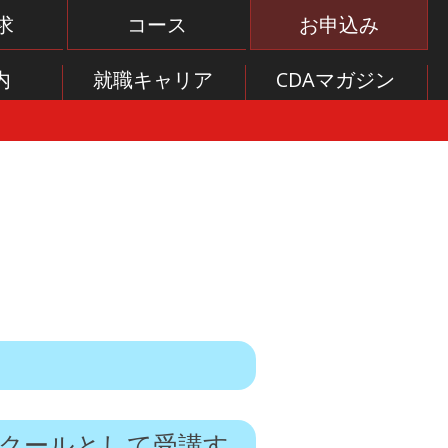
求
コース
お申込み
内
就職キャリア
CDAマガジン
クールとして受講す