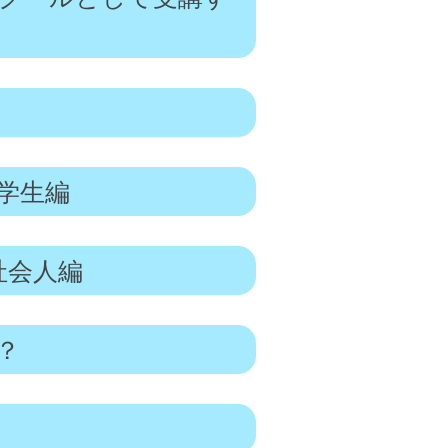
学生編
社会人編
？