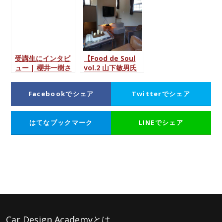
受講生にインタビ
【Food de Soul
ュー | 櫻井一樹さ
vol.2 山下敏男氏
ん (22)
執筆】第2部 : トレ
ーラーハウスのデ
Facebookでシェア
Twitterでシェア
ザイン事例
はてなブックマーク
LINEでシェア
Car Design Academyとは