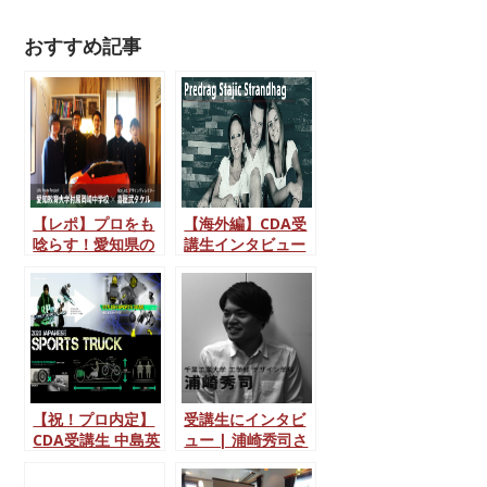
おすすめ記事
【レポ】プロをも
【海外編】CDA受
唸らす！愛知県の
講生インタビュー
スーパー中学生ら
｜Predrag Stajic
が「カーデザイン
Strandhag / ドイ
論」を語る
ツ
【祝！プロ内定】
受講生にインタビ
CDA受講生 中島英
ュー | 浦崎秀司さ
一さん｜ポートフ
ん (22)
ォリオ付き