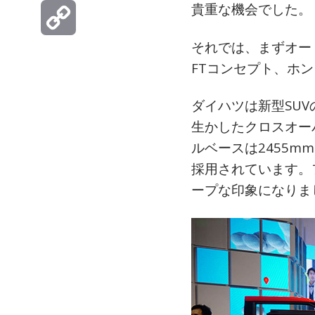
貴重な機会でした。
Hatena
それでは、まずオー
Copy
FTコンセプト、ホ
Link
ダイハツは新型SU
生かしたクロスオーバ
ルベースは2455m
採用されています。
ープな印象になりま