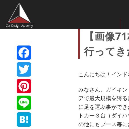
Car Design Academy
【画像7
行ってき
Facebook
こんにちは！インド
Twitter
みなさん、ガイキン
アで最大規模を誇る国
Pinterest
に足を運ぶ事ができ
トカー３台（ダイハ
Line
の他にもブース毎に