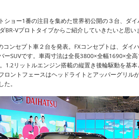
トショー1番の注目を集めた世界初公開の３台、ダイ
ンダBR-Vプロトタイプからご紹介していきたいと思い
Vのコンセプト車２台を発表。FXコンセプトは、ダイ
ーSUVです。車両寸法は全長3800×全幅1690×全高
m。1.2リットルエンジン搭載の縦置き後輪駆動を基
フロントフェースはヘッドライトとアッパーグリル
した。