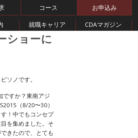
求
コース
お申込み
内
就職キャリア
CDAマガジン
ーショーに
るビソノです。
存知ですか？東南アジ
15（8/20〜30）
ます！中でもコンセプ
注目を集めました。そ
ができたので、とても