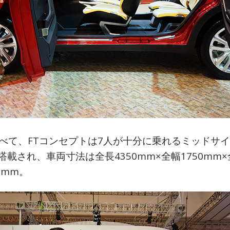
べて、FTコンセプトは7人が十分に乗れるミッドサイズの
載され、車両寸法は全長4350mm×全幅1750mm×
5mm。