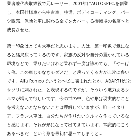
業者兼代表取締役で元レーサー。2001年にAUTOSPEC.を創業
し、本国仕様車から中古車、整備、ボディコーティング、パー
ツ販売、保険と車に関わる全てをカバーする御殿場の名店へと
成長させた。
第一印象はとても大事だと思います。人は、第一印象で気にな
ると結局戻ってくるのです。家族の反対や自分の置かれている
環境などで、乗りたいけれど乗れず一度は諦めても、「やっぱ
り俺、この車じゃなきゃダメだ」と戻ってくる方が非常に多い
です。Alfa Romeoでいうとヘビに噛まれたとか、ABARTHだと
サソリに刺された、と表現するのですが、そういう魅力あるク
ルマが増えて欲しいです。今の世の中、色や形は現実的なこと
を考えないとならないことは理解していますが、唯一イタリ
ア、フランス車は、自分たちが作りたいクルマを作っているな
と感じます。それが形になって出てきています。常識的にこう
あるべきだ、という形を最初に思ってしまうと…