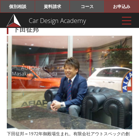
個別相談
資料請求
コース
お申込み
Car Design Academy
下田征邦
下田征邦＝1972年御殿場生まれ。有限会社アウトスペックの創