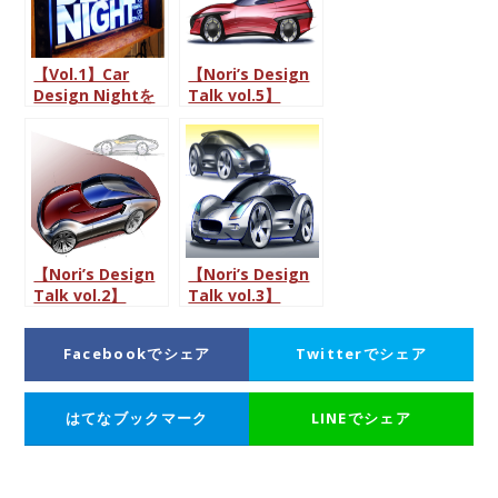
FabCafe
【Vol.1】Car
【Nori’s Design
Design Nightを
Talk vol.5】
開催しました！t-
特別なクルマ、シ
o-f-u & Car
ューティングブレ
Design
ーク
Academy in
FabCafe
【Nori’s Design
【Nori’s Design
Talk vol.2】
Talk vol.3】
カーデザイナーは
イタリアへの憧れ
憧れの仕事？
Facebookでシェア
Twitterでシェア
はてなブックマーク
LINEでシェア