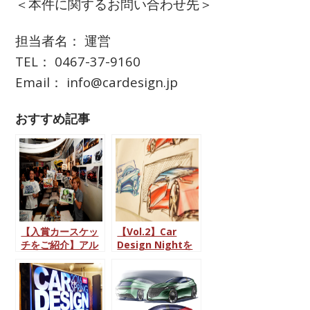
＜本件に関するお問い合わせ先＞
担当者名： 運営
TEL： 0467-37-9160
Email： info@cardesign.jp
おすすめ記事
【入賞カースケッ
【Vol.2】Car
チをご紹介】アル
Design Nightを
ティメットカーデ
開催しました！t-
ザインバトル2015
o-f-u & Car
Design
Academy in