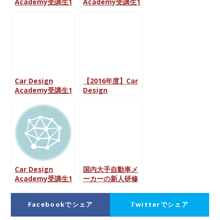
Academy受講生1
Academy受講生1
名が、国内大手自
名が、国内大手自
動車メーカーのデ
動車メーカーから
ザイン実習に参加
エンジニア職の内
致しました。
定を獲得致しまし
た。
Car Design
【2016年度】Car
Academy受講生1
Design
名が、国内自動車
Academy受講生
インテリアメーカ
らが、7社の国内大
ーからデザイナー
手自動車メーカー
職の内定を獲得致
のデザイン実習に
しました。
参加致しました。
Car Design
国内大手自動車メ
Academy受講生1
ーカーの新人研修
名が、国内大手自
に、Car Design
動車メーカーから
Academyのプロ
Facebookでシェア
Twitterでシェア
デザイナー職の内
グラムが導入され
定を獲得致しまし
ました。