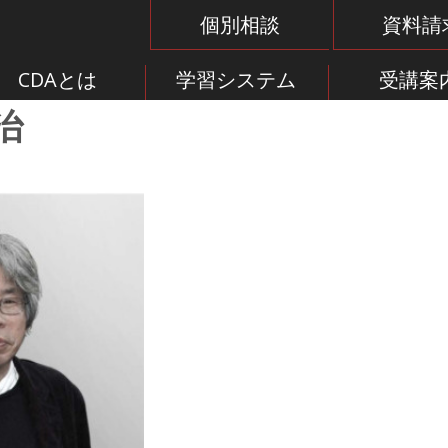
個別相談
資料請
CDAとは
学習システム
受講案
治