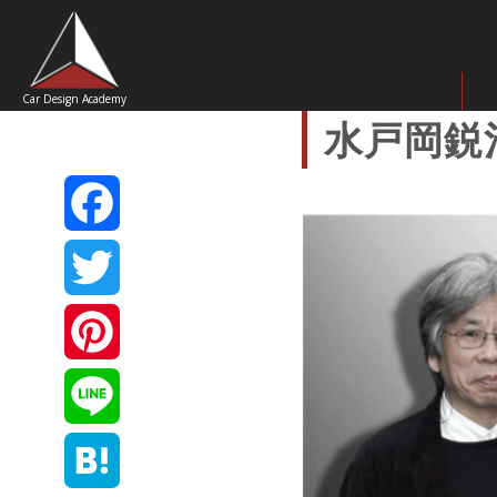
Car Design Academy
水戸岡鋭
Facebook
Twitter
Pinterest
Line