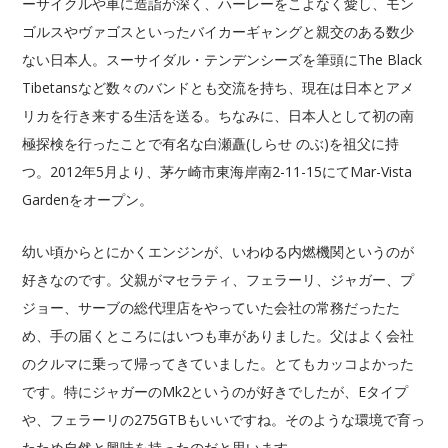
ーサイクルや車に造詣が深く、ハーレーをこよなく愛し、モン
ゴルスやヴァゴスといったバイカーギャングと親交のある数少
ない日本人。スーサイダル・テンデンシーズを筆頭にThe Black
Tibetansなど数々のバンドとも交流を持ち、現在は日本とアメ
リカを行き来する生活を送る。ちなみに、日本人として初の南
極探検を行ったことで有名な白瀬矗(しらせ のぶ)を祖父に持
つ。2012年5月より、茅ケ崎市東海岸南2-11-15にてMar-Vista
Gardenをオープン。
幼い頃からとにかくエンジンが、いわゆる内燃機関というのが
好きなのです。父親がマセラティ、フェラーリ、ジャガー、プ
ジョー、サーブの総代理店をやっていた会社の常務だったた
め、手の届くところにはいつも車がありました。父はよく会社
のクルマに乗って帰ってきていました。とてもカッコよかった
です。特にジャガーのMk2というのが好きでしたが、Eタイプ
や、フェラーリの275GTBもいいですね。そのような環境で育っ
たため自然と興味を持ったのだと思います…