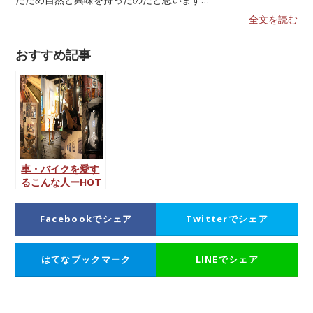
全文を読む
おすすめ記事
車・バイクを愛す
るこんな人ーHOT
BIKE Japan創刊メ
ンバー・シラセイ
Facebookでシェア
Twitterでシェア
ズミに会ってきた
ー
はてなブックマーク
LINEでシェア