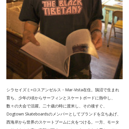
シラセイズミ=ロスアンゼルス・Mar-Vista在住。鵠沼で生まれ
育ち、少年の頃からサーフィンとスケートボードに熱中し、
数々の大会で活躍。二十歳の時に渡米し、その後すぐ、
Dogtown Skateboardsのメンバーとしてブランドを立ちあげ、
西海岸から世界のスケートブームに火をつける。一方、モータ