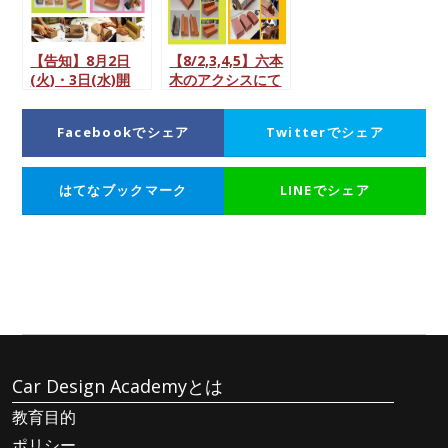
【告知】8月2日
【8/2,3,4,5】六本
(火)・3日(水)開
木のアクシスにて
催！クレイモデル
クレイモデル造形
造形 技能講習会
技能講習会を開
Facebookでシェア
Twitterでシェア
催！
はてなブックマーク
LINEでシェア
Car Design Academyとは
教育目的
ポリシー