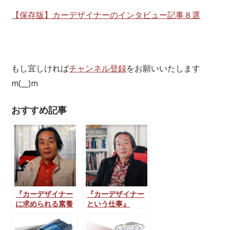
【保存版】カーデザイナーのインタビュー記事８選
もし宜しければ
チャンネル登録
をお願いいたします
m(__)m
おすすめ記事
『カーデザイナー
『カーデザイナー
に求められる素養
という仕事』
と学校について』
Nori’s Design
Nori’s Design
Talk vol.1