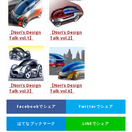
Talk vol.2
【Nori’s Design
【Nori’s Design
Talk vol.1】
Talk vol.2】
ちょっと欲張りな
カーデザイナーは
スーパースポー
憧れの仕事？
ツ？
【Nori’s Design
【Nori’s Design
Talk vol.3】
Talk vol.6】
イタリアへの憧れ
スモールモビリテ
ィー
Facebookでシェア
Twitterでシェア
はてなブックマーク
LINEでシェア