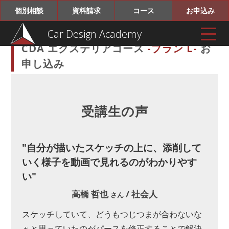
個別相談
資料請求
コース
お申込み
Car Design Academy
CDA エクステリアコース
-プラン L-
お
申し込み
受講生の声
"自分が描いたスケッチの上に、添削して
"自
いく様子を動画で見れるのがわかりやす
違和
い"
た"
てい
高橋 哲也
/ 社会人
さん
プッ
共
スケッチしていて、どうもつじつまが合わないな
大学
を模
ぁと思っていたのがパースを修正することで解決
はカ