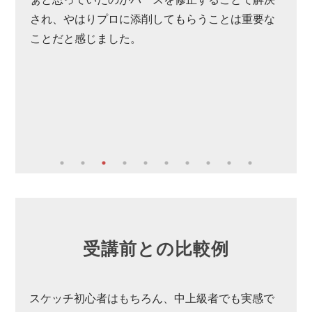
され、やはりプロに添削してもらうことは重要な
学校
ことだと感じました。
ない
Twi
やろ
と思
アド
た。
受講前との比較例
スケッチ初心者はもちろん、中上級者でも実感で